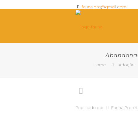
fauna.org@gmail.com
Abandonad
Home
Adoção
Publicado por
Fauna Protet