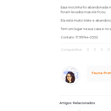
Essa mocinha foi abandonada na
foram levados mas ela ficou.
Ela está muito triste e abandon
Tem um lugar na sua casa e no 
Contato: 17 99744-0302
Compartilhar
Notice
: Trying to access array offset on value of type null in
/home/marcusbarboza/public_html/wp-content/themes/betheme/includes/content-single.php
on line
286
Fauna Prot
Artigos Relacionados