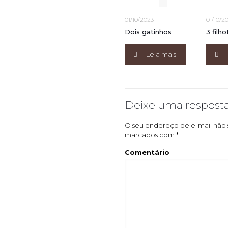
01/10/2023
01/10/2
Dois gatinhos
3 filh
Leia mais
Deixe uma respost
O seu endereço de e-mail não 
marcados com
*
Comentário