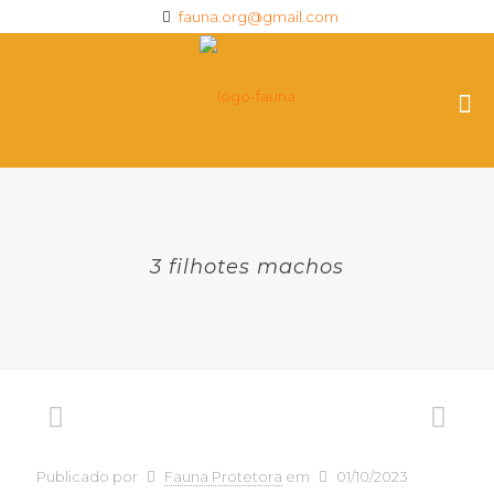
fauna.org@gmail.com
3 filhotes machos
Publicado por
Fauna Protetora
em
01/10/2023