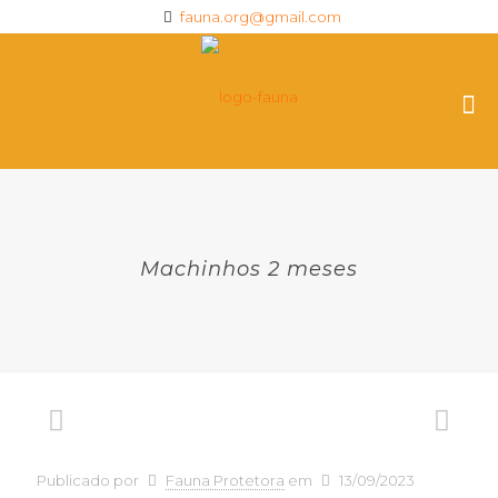
fauna.org@gmail.com
Machinhos 2 meses
Publicado por
Fauna Protetora
em
13/09/2023