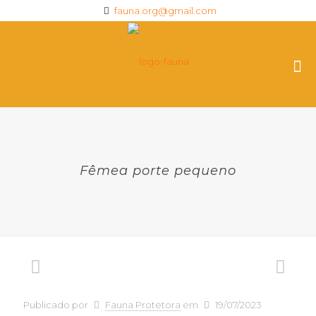
fauna.org@gmail.com
Fêmea porte pequeno
Publicado por
Fauna Protetora
em
19/07/2023