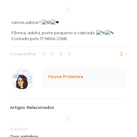
Vamos adotar?
Fêmea, adulta, porte pequeno e castrada.
Contado pelo 17 98124-2368.
Compartilhar
1
Notice
: Trying to access array offset on value of type null in
/home/marcusbarboza/public_html/wp-content/themes/betheme/includes/content-single.php
on line
286
Fauna Protetora
Artigos Relacionados
01/10/2023
Dois gatinhos