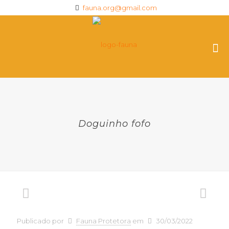
fauna.org@gmail.com
Doguinho fofo
Publicado por
Fauna Protetora
em
30/03/2022