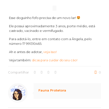
Esse doguinho fofo precisa de um novo lar!
Ele possui aproximadamente 3 anos, porte médio, está
castrado, vacinado e vermifugado.
Para adotá-lo, entre em contato com a Ângela, pelo
número 17 991310465.
Ah e antes de adotar,
veja isso!
Veja também:
dicas para cuidar do seu cão!
Compartilhar
0
Notice
: Trying to access array offset on value of type null in
/home/marcusbarboza/public_html/wp-content/themes/betheme/includes/content-single.php
on line
286
Fauna Protetora