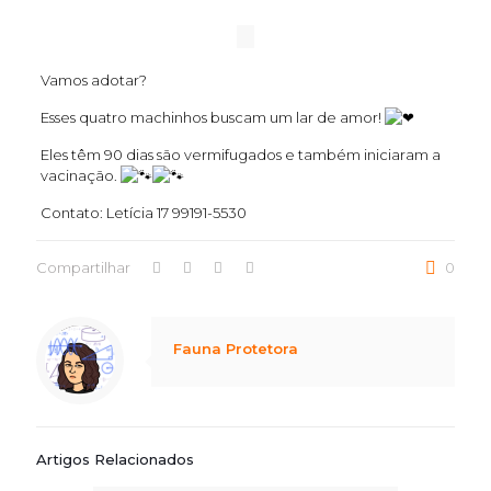
Vamos adotar?
Esses quatro machinhos buscam um lar de amor!
Eles têm 90 dias são vermifugados e também iniciaram a
vacinação.
Contato: Letícia 17 99191-5530
Compartilhar
0
Notice
: Trying to access array offset on value of type null in
/home/marcusbarboza/public_html/wp-content/themes/betheme/includes/content-single.php
on line
286
Fauna Protetora
Artigos Relacionados