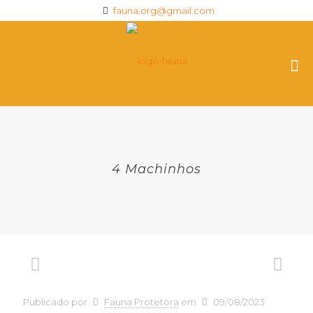
fauna.org@gmail.com
4 Machinhos
Publicado por
Fauna Protetora
em
09/08/2023