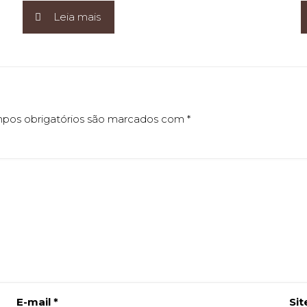
Leia mais
os obrigatórios são marcados com
*
E-mail
*
Sit