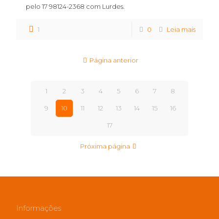
pelo 17 98124-2368 com Lurdes.
1
0
Leia mais
Página anterior
1
2
3
4
5
6
7
8
9
10
11
12
13
14
15
16
17
Próxima página
Informações