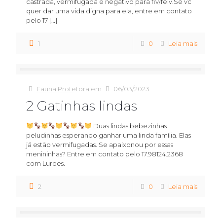
castrada, vermifugada e negativo para fiv/felv.Se vc
quer dar uma vida digna para ela, entre em contato
pelo 17
[…]
1
0
Leia mais
Fauna Protetora
em
06/03/2023
2 Gatinhas lindas
Duas lindas bebezinhas
peludinhas esperando ganhar uma linda família. Elas
já estão vermifugadas. Se apaixonou por essas
menininhas? Entre em contato pelo 17.98124.2368
com Lurdes.
2
0
Leia mais