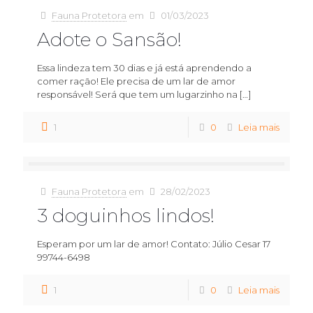
Fauna Protetora
em
01/03/2023
Adote o Sansão!
Essa lindeza tem 30 dias e já está aprendendo a
comer ração! Ele precisa de um lar de amor
responsável! Será que tem um lugarzinho na
[…]
1
0
Leia mais
Fauna Protetora
em
28/02/2023
3 doguinhos lindos!
Esperam por um lar de amor! Contato: Júlio Cesar 17
99744-6498
1
0
Leia mais