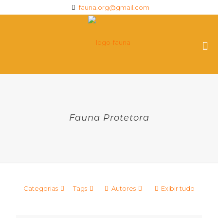
fauna.org@gmail.com
Fauna Protetora
Categorias
Tags
Autores
Exibir tudo