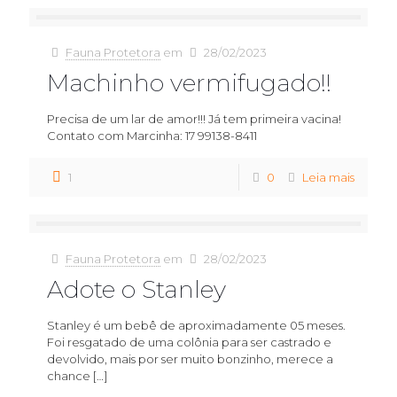
Fauna Protetora
em
28/02/2023
Machinho vermifugado!!
Precisa de um lar de amor!!! Já tem primeira vacina!
Contato com Marcinha: 17 99138-8411
1
0
Leia mais
Fauna Protetora
em
28/02/2023
Adote o Stanley
Stanley é um bebê de aproximadamente 05 meses.
Foi resgatado de uma colônia para ser castrado e
devolvido, mais por ser muito bonzinho, merece a
chance
[…]