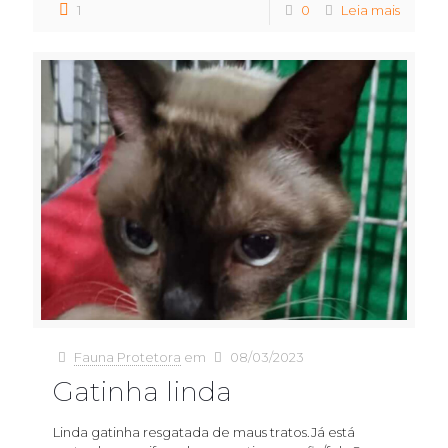
1
0
Leia mais
Fauna Protetora
em
08/03/2023
Gatinha linda
Linda gatinha resgatada de maus tratos.Já está