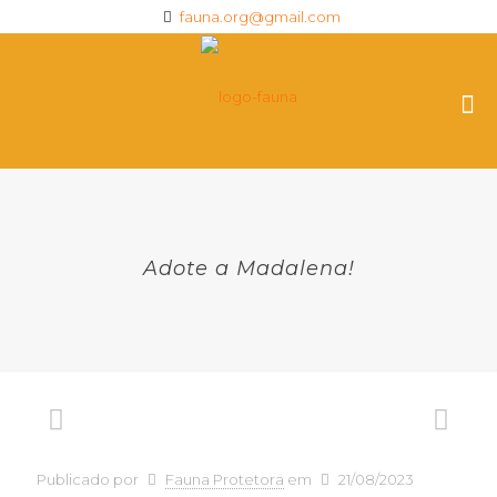
fauna.org@gmail.com
Adote a Madalena!
Publicado por
Fauna Protetora
em
21/08/2023