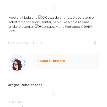
Adote a Madalena
Gosta de criança, é dócil, tem o
adestramento social, sentar, não puxa a coleira para
andar e esperar.
Contato: Maria Fernanda 17 99157-
7291
Compartilhar
1
Notice
: Trying to access array offset on value of type null in
/home/marcusbarboza/public_html/wp-content/themes/betheme/includes/content-single.php
on line
286
Fauna Protetora
Artigos Relacionados
09/08/2023